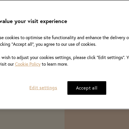
alue your visit experience
e cookies to optimise site functionality and enhance the delivery o
icking "Accept all", you agree to our use of cookies.
及
及
超
超
過
過
3
3
0
0
個
個
社
社
u wish to adjust your cookies settings, please click “Edit settings”.
visit our
Cookie Policy
to learn more.
導購服務，
導購服務，
珠寶，服務
珠寶，服務
Edit settings
Accept all