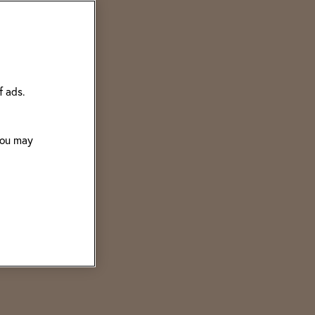
f ads.
 You may