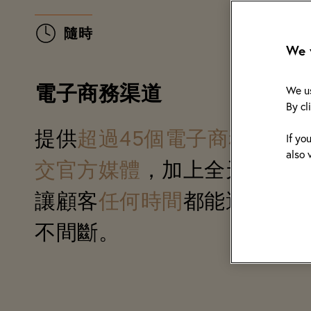
隨時
隨時
We v
電子商務渠道
電子商務渠道
We us
By cl
提供
提供
超
超
過
過
4
4
5
5
個
個
電
電
子
子
商
商
務
務
渠
渠
道
道
If yo
also 
交
交
官
官
方
方
媒
媒
體
體
，加上全天候智慧
，加上全天候智慧
讓顧客
讓顧客
任
任
何
何
時
時
間
間
都能選購心水
都能選購心水
不間斷。
不間斷。