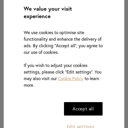
一站式優質珠寶體驗
We value your visit
experience
憑藉雅致品牌形象、對優質珠寶及服務的追求，周生生
多年來一直引領奢雅珠寶業潮流發展，針對婚嫁、送
We use cookies to optimise site
禮、日常飾品及高級珠寶四大類別，提供高品質及多元
functionality and enhance the delivery of
化的產品選擇；近年更積極擴展國內社區版圖，以全新
ads. By clicking "Accept all", you agree to
營運模式「生生活宇」開拓銷售網絡，為社區客戶提供
our use of cookies.
更多優質選擇。
If you wish to adjust your cookies
品牌敢於將經典匠藝糅合當代創新元素，打造多款獨家
settings, please click “Edit settings”. You
產品，以一站式貼心購物體驗，全面滿足不同顧客所
may also visit our
Cookie Policy
to learn
需，成績斐然，歷久常新。
more.
Accept all
Edit settings